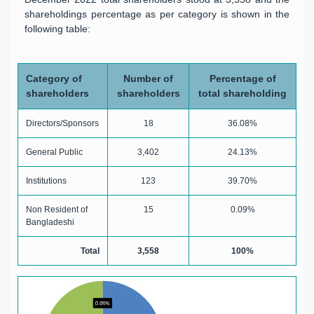
shareholdings percentage as per category is shown in the
following table:
Category of
Number of
Percentage of
shareholders
shareholders
total shareholding
Directors/Sponsors
18
36.08%
General Public
3,402
24.13%
Institutions
123
39.70%
Non Resident of
15
0.09%
Bangladeshi
Total
3,558
100%