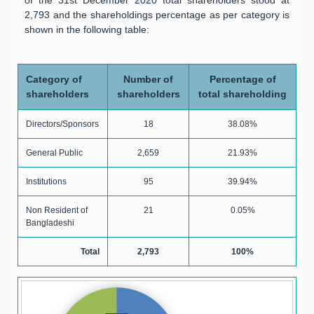
of the 31st December 2020 total shareholders stood at
2,793 and the shareholdings percentage as per category is
shown in the following table:
Category of
Number of
Percentage of
shareholders
shareholders
total shareholding
Directors/Sponsors
18
38.08%
General Public
2,659
21.93%
Institutions
95
39.94%
Non Resident of
21
0.05%
Bangladeshi
Total
2,793
100%