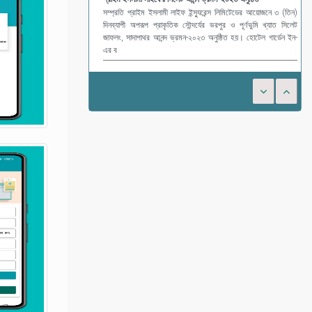
সম্প্রতি প্রাইম ইসলামী লাইফ ইন্স্যুরেন্স লিমিটেডের আয়োজনে ৩ (তিন)
দিনব্যাপী অপরূপ প্রাকৃতিক সৌন্দর্যের ভরপুর ও পূর্ণভুমি খ্যাত সিলেট
জাফলং, সাদাপাথর আনন্দ ভ্রমন-২০২৩ অনুষ্ঠিত হয়। হোটেল গার্ডেন ইন-
এর ব