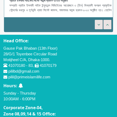
প্রাইম ইসলামী লাইফের সিলেট আনন্দ ভ্রমন-২০২৩ অনুষ্ঠিত
সম্প্রতি প্রাইম ইসলামী লাইফ ইন্স্যুরেন্স লিমিটেডের আয়োজনে ৩ (তিন) দিনব্যাপী অপরূপ প্রাকৃতিক
সৌন্দর্যের ভরপুর ও পূর্ণভুমি খ্যাত সিলেট জাফলং, সাদাপাথর আনন্দ ভ্রমন-২০২৩ অনুষ্ঠিত হয়। হোটেল
গার্ডেন ইন-এর ব
Head Office:
Gause Pak Bhaban (13th Floor)
28/G/1 Toyenbee Circular Road
Motijheel C/A, Dhaka-1000.
41070180 - 83,
41070179
pililbd@gmail.com
pilil@primeislamilife.com
Hours:
Sunday - Thursday
10:00AM - 6:00PM
Corporate Zone-04,
Zone 08,09,14 & 15 Office: