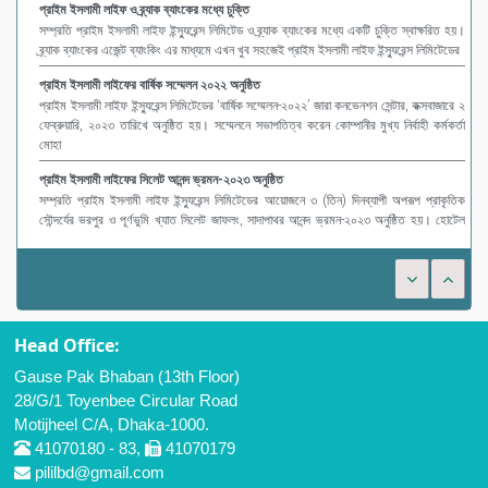
প্রাইম ইসলামী লাইফ ও ব্র্যাক ব্যাংকের মধ্যে চুক্তি
সম্প্রতি প্রাইম ইসলামী লাইফ ইন্স্যুরেন্স লিমিটেড ও ব্র্যাক ব্যাংকের মধ্যে একটি চুক্তি স্বাক্ষরিত হয়।
ব্র্যাক ব্যাংকের এজেন্ট ব্যাংকিং এর মাধ্যমে এখন খুব সহজেই প্রাইম ইসলামী লাইফ ইন্স্যুরেন্স লিমিটেডের
প্রাইম ইসলামী লাইফের বার্ষিক সম্মেলন ২০২২ অনুষ্ঠিত
প্রাইম ইসলামী লাইফ ইন্স্যুরেন্স লিমিটেডের ‘বার্ষিক সম্মেলন-২০২২’ জারা কনভেনশন সেন্টার, কক্সবাজারে ২
ফেব্রুয়ারি, ২০২৩ তারিখে অনুষ্ঠিত হয়। সম্মেলনে সভাপতিত্ব করেন কোম্পানীর মুখ্য নির্বাহী কর্মকর্তা
মোহা
প্রাইম ইসলামী লাইফের সিলেট আনন্দ ভ্রমন-২০২৩ অনুষ্ঠিত
সম্প্রতি প্রাইম ইসলামী লাইফ ইন্স্যুরেন্স লিমিটেডের আয়োজনে ৩ (তিন) দিনব্যাপী অপরূপ প্রাকৃতিক
সৌন্দর্যের ভরপুর ও পূর্ণভুমি খ্যাত সিলেট জাফলং, সাদাপাথর আনন্দ ভ্রমন-২০২৩ অনুষ্ঠিত হয়। হোটেল
গার্ডেন ইন-এর ব
Head Office:
Gause Pak Bhaban (13th Floor)
28/G/1 Toyenbee Circular Road
Motijheel C/A, Dhaka-1000.
41070180 - 83,
41070179
pililbd@gmail.com