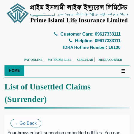
Customer Care: 09617333111
Helpline: 09617333111
IDRA Hotline Number: 16130
PAY ONLINE
MY PRIME LIFE
CIRCULAR
MEDIA CORNER
HOME
☰
List of Unsettled Claims
(Surrender)
←Go Back
Your browser isn't supporting embedded pdf files. You can