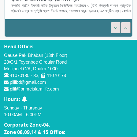
সম্প্রতি প্রাইম ইসলামী লাইফ ইন্স্যুরেন্স লিমিটেডের আয়োজনে ৩ (তিন) দিনব্যাপী অপরূপ প্রাকৃতিক
সৌন্দর্যের ভরপুর ও পূর্ণভুমি খ্যাত সিলেট জাফলং, সাদাপাথর আনন্দ ভ্রমন-২০২৩ অনুষ্ঠিত হয়। হোটেল
গার্ডেন ইন-এর ব
Head Office:
Gause Pak Bhaban (13th Floor)
28/G/1 Toyenbee Circular Road
Motijheel C/A, Dhaka-1000.
41070180 - 83,
41070179
pililbd@gmail.com
pilil@primeislamilife.com
Hours:
Sunday - Thursday
10:00AM - 6:00PM
Corporate Zone-04,
Zone 08,09,14 & 15 Office: